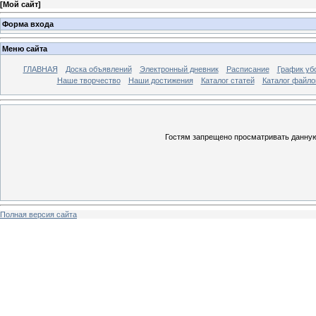
[
Мой сайт
]
Форма входа
Меню сайта
ГЛАВНАЯ
Доска объявлений
Электронный дневник
Расписание
График уб
Наше творчество
Наши достижения
Каталог статей
Каталог файло
Гостям запрещено просматривать данную 
Полная версия сайта