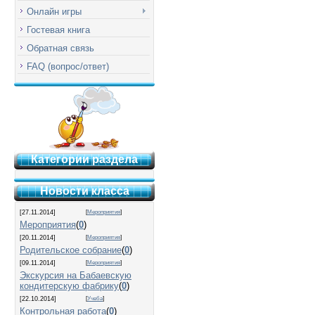
Онлайн игры
Гостевая книга
Обратная связь
FAQ (вопрос/ответ)
Категории раздела
Новости класса
[27.11.2014]
[
Мероприятия
]
Мероприятия
(
0
)
[20.11.2014]
[
Мероприятия
]
Родительское собрание
(
0
)
[09.11.2014]
[
Мероприятия
]
Экскурсия на Бабаевскую
кондитерскую фабрику
(
0
)
[22.10.2014]
[
Учеба
]
Контрольная работа
(
0
)