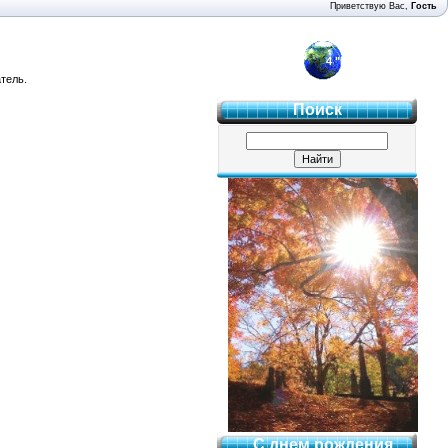
Приветствую Вас
,
Гость
4 "Б"
тель.
Поиск
С днем рождения