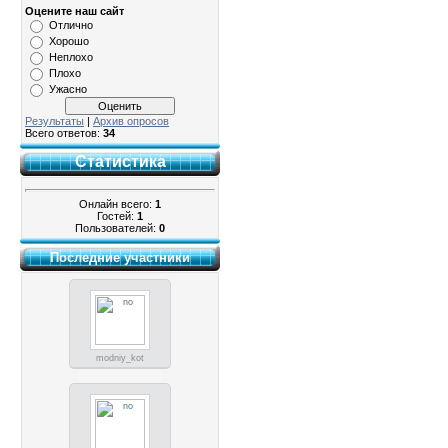
Оцените наш сайт
Отлично
Хорошо
Неплохо
Плохо
Ужасно
Результаты
|
Архив опросов
Всего ответов:
34
Статистика
Онлайн всего:
1
Гостей:
1
Пользователей:
0
Последние участники
modniy_kot