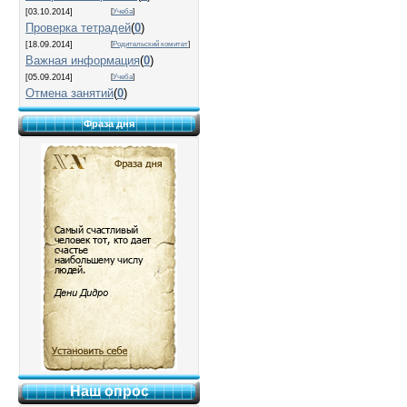
[03.10.2014]
[
Учеба
]
Проверка тетрадей
(
0
)
[18.09.2014]
[
Родительский комитет
]
Важная информация
(
0
)
[05.09.2014]
[
Учеба
]
Отмена занятий
(
0
)
Фраза дня
Наш опрос