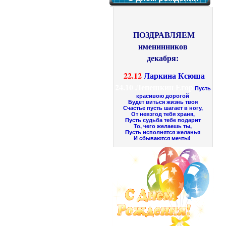
ПОЗДРАВЛЯЕМ
именинников
декабря:
22.12
Ларкина Ксюша
24.10
Лепешкин Егор
Пусть
красивою дорогой
Будет виться жизнь твоя
Счастье пусть шагает в ногу,
От невзгод тебя храня,
Пусть судьба тебе подарит
То, чего желаешь ты,
Пусть исполнятся желанья
И сбываются мечты!