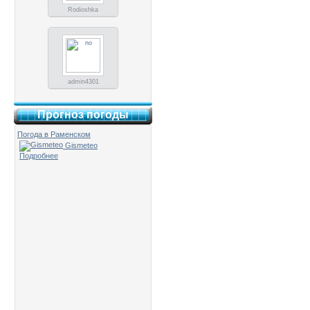
Rodioshka
admin4301
Прогноз погоды
Погода в Раменском
Gismeteo
Подробнее