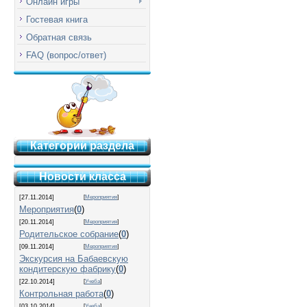
Онлайн игры
Гостевая книга
Обратная связь
FAQ (вопрос/ответ)
Категории раздела
Новости класса
[27.11.2014]
[
Мероприятия
]
Мероприятия
(
0
)
[20.11.2014]
[
Мероприятия
]
Родительское собрание
(
0
)
[09.11.2014]
[
Мероприятия
]
Экскурсия на Бабаевскую
кондитерскую фабрику
(
0
)
[22.10.2014]
[
Учеба
]
Контрольная работа
(
0
)
[03.10.2014]
[
Учеба
]