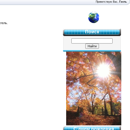
Приветствую Вас
,
Гость
4 "Б"
тель.
Поиск
С днем рождения