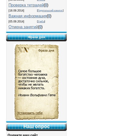
Проверка тетрадей
(
0
)
[18.09.2014]
[
Родительский комитет
]
Важная информация
(
0
)
[05.09.2014]
[
Учеба
]
Отмена занятий
(
0
)
Фраза дня
Наш опрос
Оцените наш сайт