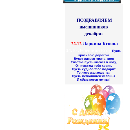
ПОЗДРАВЛЯЕМ
именинников
декабря:
22.12
Ларкина Ксюша
24.10
Лепешкин Егор
Пусть
красивою дорогой
Будет виться жизнь твоя
Счастье пусть шагает в ногу,
От невзгод тебя храня,
Пусть судьба тебе подарит
То, чего желаешь ты,
Пусть исполнятся желанья
И сбываются мечты!