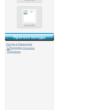
Rodioshka
admin4301
Прогноз погоды
Погода в Раменском
Gismeteo
Подробнее