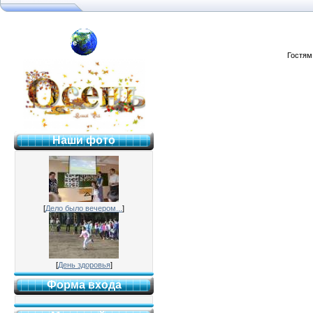
я №2 г. Раменское
Гостям
Наши фото
[
Дело было вечером...
]
[
День здоровья
]
Форма входа