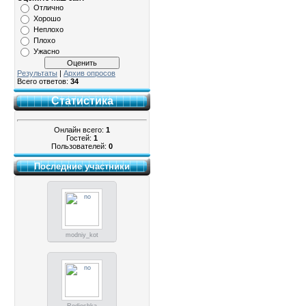
Отлично
Хорошо
Неплохо
Плохо
Ужасно
Результаты
|
Архив опросов
Всего ответов:
34
Статистика
Онлайн всего:
1
Гостей:
1
Пользователей:
0
Последние участники
modniy_kot