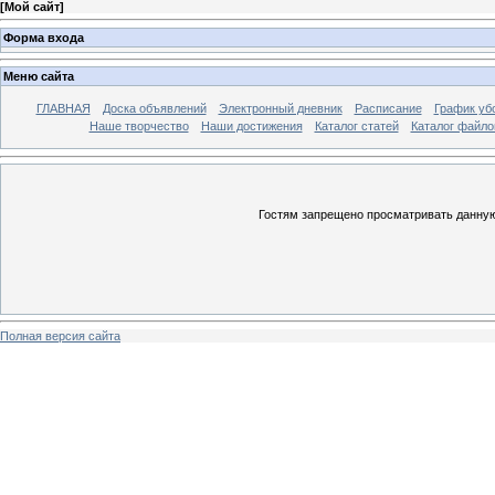
[
Мой сайт
]
Форма входа
Меню сайта
ГЛАВНАЯ
Доска объявлений
Электронный дневник
Расписание
График уб
Наше творчество
Наши достижения
Каталог статей
Каталог файло
Гостям запрещено просматривать данную 
Полная версия сайта