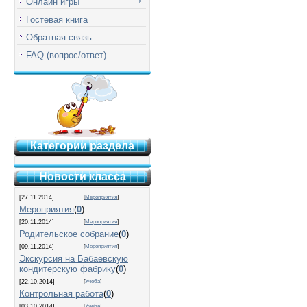
Онлайн игры
Гостевая книга
Обратная связь
FAQ (вопрос/ответ)
Категории раздела
Новости класса
[27.11.2014]
[
Мероприятия
]
Мероприятия
(
0
)
[20.11.2014]
[
Мероприятия
]
Родительское собрание
(
0
)
[09.11.2014]
[
Мероприятия
]
Экскурсия на Бабаевскую
кондитерскую фабрику
(
0
)
[22.10.2014]
[
Учеба
]
Контрольная работа
(
0
)
[03.10.2014]
[
Учеба
]