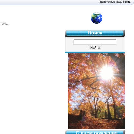
Приветствую Вас
,
Гость
4 "Б"
тель.
Поиск
С днем рождения