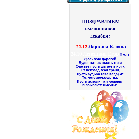
ПОЗДРАВЛЯЕМ
именинников
декабря:
22.12
Ларкина Ксюша
24.10
Лепешкин Егор
Пусть
красивою дорогой
Будет виться жизнь твоя
Счастье пусть шагает в ногу,
От невзгод тебя храня,
Пусть судьба тебе подарит
То, чего желаешь ты,
Пусть исполнятся желанья
И сбываются мечты!