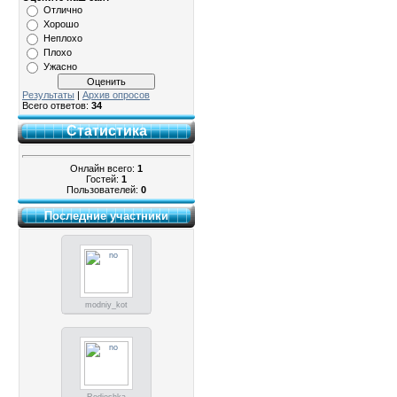
Отлично
Хорошо
Неплохо
Плохо
Ужасно
Результаты
|
Архив опросов
Всего ответов:
34
Статистика
Онлайн всего:
1
Гостей:
1
Пользователей:
0
Последние участники
modniy_kot