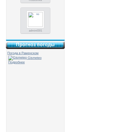
Rodioshka
admin4301
Прогноз погоды
Погода в Раменском
Gismeteo
Подробнее