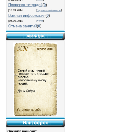
Проверка тетрадей
(
0
)
[18.09.2014]
[
Родительский комитет
]
Важная информация
(
0
)
[05.09.2014]
[
Учеба
]
Отмена занятий
(
0
)
Фраза дня
Наш опрос
Оцените наш сайт