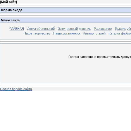
[
Мой сайт
]
Форма входа
Меню сайта
ГЛАВНАЯ
Доска объявлений
Электронный дневник
Расписание
График уб
Наше творчество
Наши достижения
Каталог статей
Каталог файло
Гостям запрещено просматривать данную 
Полная версия сайта