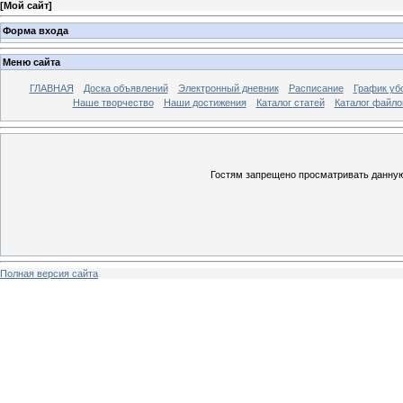
[
Мой сайт
]
Форма входа
Меню сайта
ГЛАВНАЯ
Доска объявлений
Электронный дневник
Расписание
График уб
Наше творчество
Наши достижения
Каталог статей
Каталог файло
Гостям запрещено просматривать данную 
Полная версия сайта