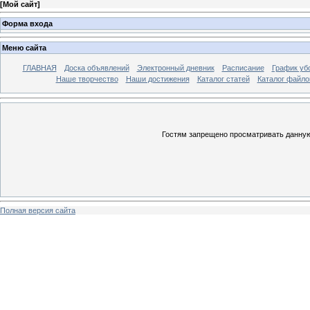
[
Мой сайт
]
Форма входа
Меню сайта
ГЛАВНАЯ
Доска объявлений
Электронный дневник
Расписание
График уб
Наше творчество
Наши достижения
Каталог статей
Каталог файло
Гостям запрещено просматривать данную 
Полная версия сайта