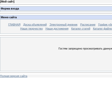
[
Мой сайт
]
Форма входа
Меню сайта
ГЛАВНАЯ
Доска объявлений
Электронный дневник
Расписание
График уб
Наше творчество
Наши достижения
Каталог статей
Каталог файло
Гостям запрещено просматривать данную 
Полная версия сайта