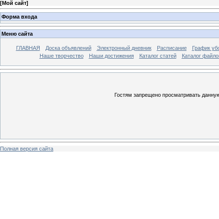
[
Мой сайт
]
Форма входа
Меню сайта
ГЛАВНАЯ
Доска объявлений
Электронный дневник
Расписание
График уб
Наше творчество
Наши достижения
Каталог статей
Каталог файло
Гостям запрещено просматривать данную 
Полная версия сайта