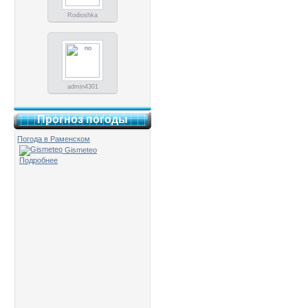
Rodioshka
admin4301
Прогноз погоды
Погода в Раменском
Gismeteo
Подробнее