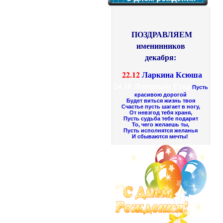
ПОЗДРАВЛЯЕМ
именинников
декабря:
22.12
Ларкина Ксюша
24.10
Лепешкин Егор
Пусть
красивою дорогой
Будет виться жизнь твоя
Счастье пусть шагает в ногу,
От невзгод тебя храня,
Пусть судьба тебе подарит
То, чего желаешь ты,
Пусть исполнятся желанья
И сбываются мечты!