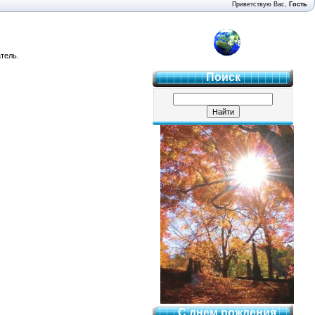
Приветствую Вас
,
Гость
4 "Б"
тель.
Поиск
С днем рождения