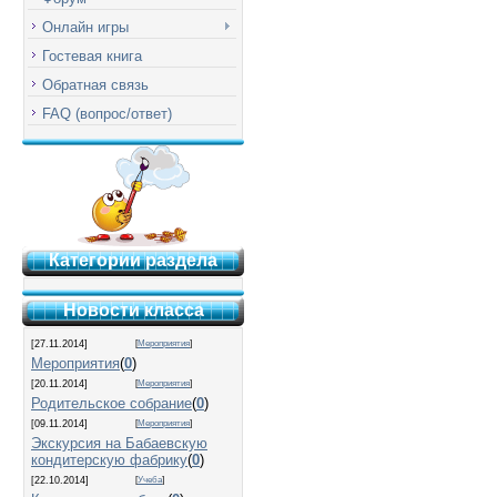
Онлайн игры
Гостевая книга
Обратная связь
FAQ (вопрос/ответ)
Категории раздела
Новости класса
[27.11.2014]
[
Мероприятия
]
Мероприятия
(
0
)
[20.11.2014]
[
Мероприятия
]
Родительское собрание
(
0
)
[09.11.2014]
[
Мероприятия
]
Экскурсия на Бабаевскую
кондитерскую фабрику
(
0
)
[22.10.2014]
[
Учеба
]