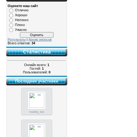
Оцените наш сайт
Отлично
Хорошо
Неплохо
Плохо
Ужасно
Результаты
|
Архив опросов
Всего ответов:
34
Статистика
Онлайн всего:
1
Гостей:
1
Пользователей:
0
Последние участники
modniy_kot