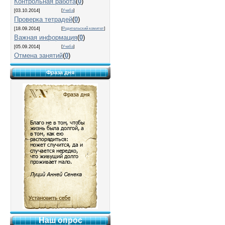
Контрольная работа
(
0
)
[03.10.2014]
[
Учеба
]
Проверка тетрадей
(
0
)
[18.09.2014]
[
Родительский комитет
]
Важная информация
(
0
)
[05.09.2014]
[
Учеба
]
Отмена занятий
(
0
)
Фраза дня
Наш опрос