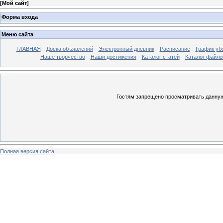
[
Мой сайт
]
Форма входа
Меню сайта
ГЛАВНАЯ
Доска объявлений
Электронный дневник
Расписание
График уб
Наше творчество
Наши достижения
Каталог статей
Каталог файло
Гостям запрещено просматривать данную 
Полная версия сайта