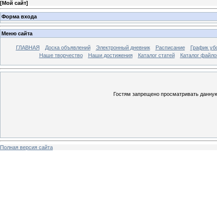
[
Мой сайт
]
Форма входа
Меню сайта
ГЛАВНАЯ
Доска объявлений
Электронный дневник
Расписание
График уб
Наше творчество
Наши достижения
Каталог статей
Каталог файло
Гостям запрещено просматривать данную 
Полная версия сайта