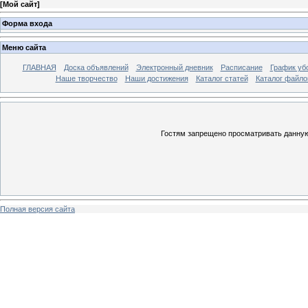
[
Мой сайт
]
Форма входа
Меню сайта
ГЛАВНАЯ
Доска объявлений
Электронный дневник
Расписание
График уб
Наше творчество
Наши достижения
Каталог статей
Каталог файло
Гостям запрещено просматривать данную 
Полная версия сайта