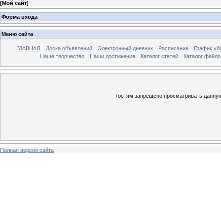
[
Мой сайт
]
Форма входа
Меню сайта
ГЛАВНАЯ
Доска объявлений
Электронный дневник
Расписание
График уб
Наше творчество
Наши достижения
Каталог статей
Каталог файло
Гостям запрещено просматривать данную 
Полная версия сайта