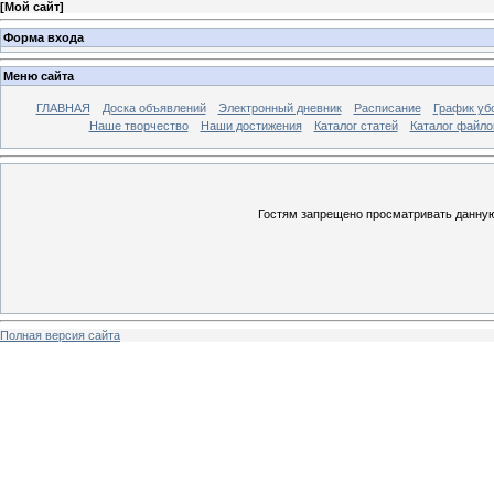
[
Мой сайт
]
Форма входа
Меню сайта
ГЛАВНАЯ
Доска объявлений
Электронный дневник
Расписание
График уб
Наше творчество
Наши достижения
Каталог статей
Каталог файло
Гостям запрещено просматривать данную 
Полная версия сайта