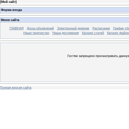
[
Мой сайт
]
Форма входа
Меню сайта
ГЛАВНАЯ
Доска объявлений
Электронный дневник
Расписание
График уб
Наше творчество
Наши достижения
Каталог статей
Каталог файло
Гостям запрещено просматривать данную 
Полная версия сайта