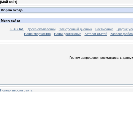
[
Мой сайт
]
Форма входа
Меню сайта
ГЛАВНАЯ
Доска объявлений
Электронный дневник
Расписание
График уб
Наше творчество
Наши достижения
Каталог статей
Каталог файло
Гостям запрещено просматривать данную 
Полная версия сайта