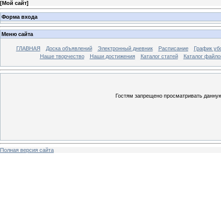
[
Мой сайт
]
Форма входа
Меню сайта
ГЛАВНАЯ
Доска объявлений
Электронный дневник
Расписание
График уб
Наше творчество
Наши достижения
Каталог статей
Каталог файло
Гостям запрещено просматривать данную 
Полная версия сайта