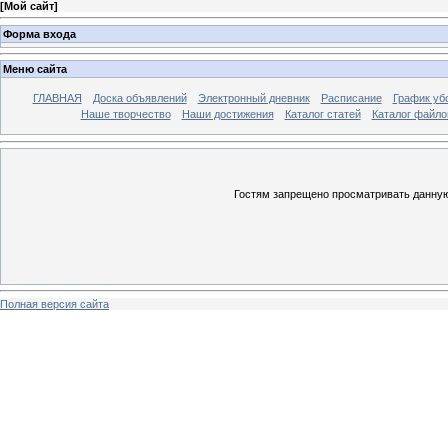
[
Мой сайт
]
Форма входа
Меню сайта
ГЛАВНАЯ
Доска объявлений
Электронный дневник
Расписание
График уб
Наше творчество
Наши достижения
Каталог статей
Каталог файло
Гостям запрещено просматривать данную 
Полная версия сайта