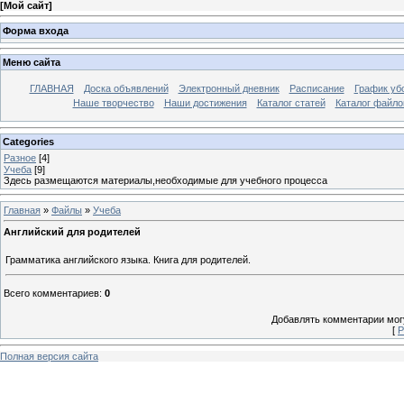
[
Мой сайт
]
Форма входа
Меню сайта
ГЛАВНАЯ
Доска объявлений
Электронный дневник
Расписание
График уб
Наше творчество
Наши достижения
Каталог статей
Каталог файло
Categories
Разное
[4]
Учеба
[9]
Здесь размещаются материалы,необходимые для учебного процесса
Главная
»
Файлы
»
Учеба
Английский для родителей
Грамматика английского языка. Книга для родителей.
Всего комментариев
:
0
Добавлять комментарии могу
[
Р
Полная версия сайта