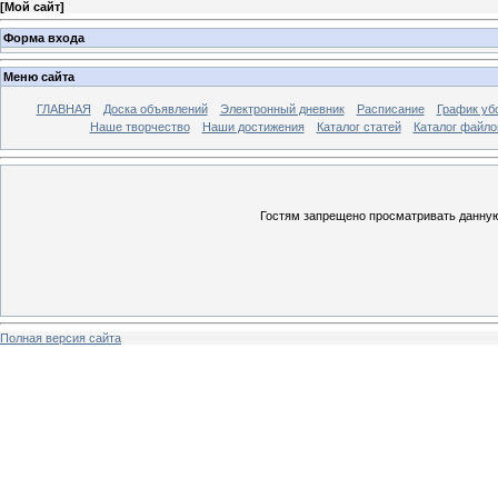
[
Мой сайт
]
Форма входа
Меню сайта
ГЛАВНАЯ
Доска объявлений
Электронный дневник
Расписание
График уб
Наше творчество
Наши достижения
Каталог статей
Каталог файло
Гостям запрещено просматривать данную 
Полная версия сайта