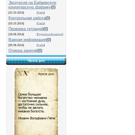
Экскурсия на Бабаевскую
кондитерскую фабрику
(
0
)
[22.10.2014]
[
Учеба
]
Контрольная работа
(
0
)
[03.10.2014]
[
Учеба
]
Проверка тетрадей
(
0
)
[18.09.2014]
[
Родительский комитет
]
Важная информация
(
0
)
[05.09.2014]
[
Учеба
]
Отмена занятий
(
0
)
Фраза дня