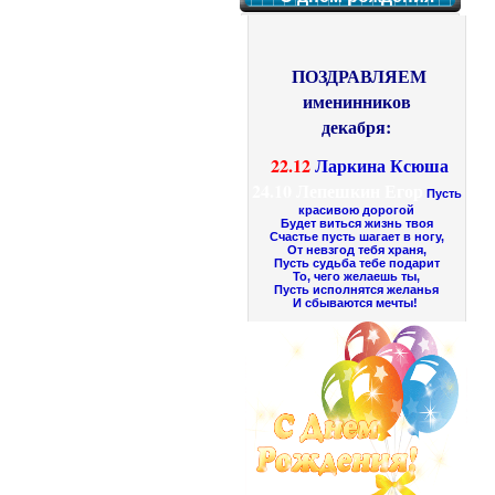
ПОЗДРАВЛЯЕМ
именинников
декабря:
22.12
Ларкина Ксюша
24.10
Лепешкин Егор
Пусть
красивою дорогой
Будет виться жизнь твоя
Счастье пусть шагает в ногу,
От невзгод тебя храня,
Пусть судьба тебе подарит
То, чего желаешь ты,
Пусть исполнятся желанья
И сбываются мечты!