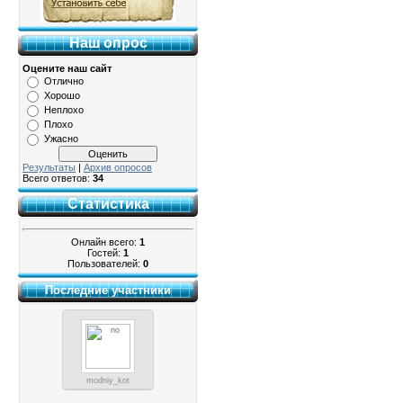
Наш опрос
Оцените наш сайт
Отлично
Хорошо
Неплохо
Плохо
Ужасно
Результаты
|
Архив опросов
Всего ответов:
34
Статистика
Онлайн всего:
1
Гостей:
1
Пользователей:
0
Последние участники
modniy_kot