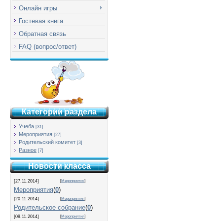
Онлайн игры
Гостевая книга
Обратная связь
FAQ (вопрос/ответ)
Категории раздела
Учеба
[31]
Мероприятия
[27]
Родительский комитет
[3]
Разное
[7]
Новости класса
[27.11.2014]
[
Мероприятия
]
Мероприятия
(
0
)
[20.11.2014]
[
Мероприятия
]
Родительское собрание
(
0
)
[09.11.2014]
[
Мероприятия
]