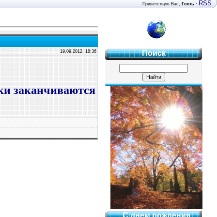
RSS
Приветствую Вас
,
Гость
·
4 "Б"
19.09.2012, 18:36
Поиск
роки заканчиваются
С днем рождения