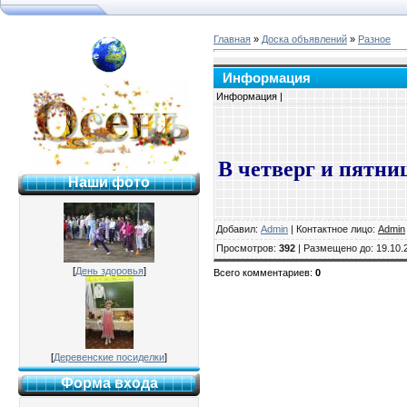
Главная
»
Доска объявлений
»
Разное
я №2 г. Раменское
Информация
Информация |
В четверг и пятниц
Наши фото
Добавил
:
Admin
|
Контактное лицо
:
Admin
Просмотров
:
392
|
Размещено до
: 19.10.
[
День здоровья
]
Всего комментариев
:
0
[
Деревенские посиделки
]
Форма входа