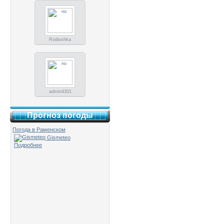
Rodioshka
admin4301
Прогноз погоды
Погода в Раменском
Gismeteo
Подробнее