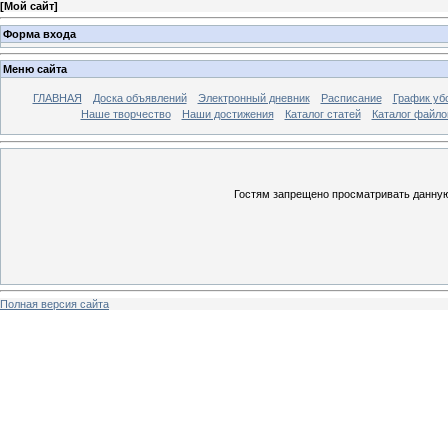
[
Мой сайт
]
Форма входа
Меню сайта
ГЛАВНАЯ
Доска объявлений
Электронный дневник
Расписание
График уб
Наше творчество
Наши достижения
Каталог статей
Каталог файло
Гостям запрещено просматривать данную 
Полная версия сайта