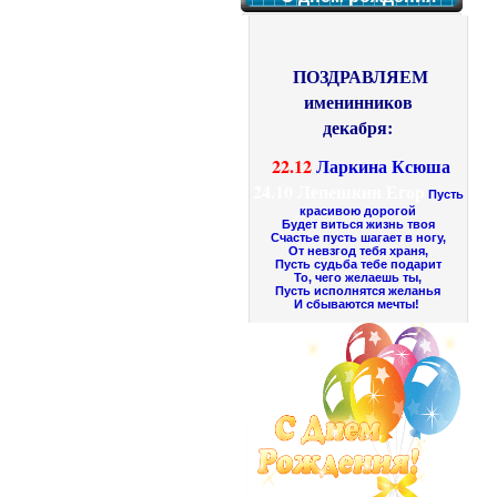
ПОЗДРАВЛЯЕМ
именинников
декабря:
22.12
Ларкина Ксюша
24.10
Лепешкин Егор
Пусть
красивою дорогой
Будет виться жизнь твоя
Счастье пусть шагает в ногу,
От невзгод тебя храня,
Пусть судьба тебе подарит
То, чего желаешь ты,
Пусть исполнятся желанья
И сбываются мечты!