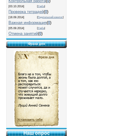
Контрольная работа
(
0
)
[03.10.2014]
[
Учеба
]
Проверка тетрадей
(
0
)
[18.09.2014]
[
Родительский комитет
]
Важная информация
(
0
)
[05.09.2014]
[
Учеба
]
Отмена занятий
(
0
)
Фраза дня
Наш опрос