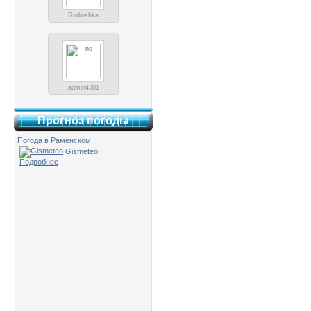
Rodioshka
admin4301
Прогноз погоды
Погода в Раменском
Gismeteo
Подробнее