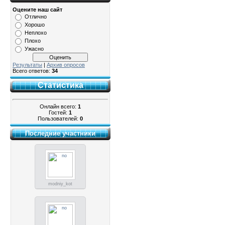
Оцените наш сайт
Отлично
Хорошо
Неплохо
Плохо
Ужасно
Результаты
|
Архив опросов
Всего ответов:
34
Статистика
Онлайн всего:
1
Гостей:
1
Пользователей:
0
Последние участники
modniy_kot