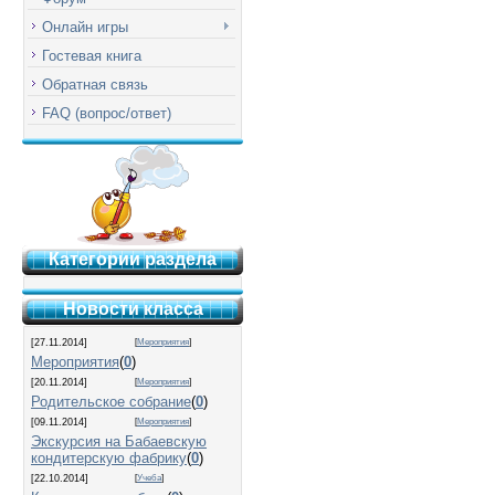
Онлайн игры
Гостевая книга
Обратная связь
FAQ (вопрос/ответ)
Категории раздела
Новости класса
[27.11.2014]
[
Мероприятия
]
Мероприятия
(
0
)
[20.11.2014]
[
Мероприятия
]
Родительское собрание
(
0
)
[09.11.2014]
[
Мероприятия
]
Экскурсия на Бабаевскую
кондитерскую фабрику
(
0
)
[22.10.2014]
[
Учеба
]