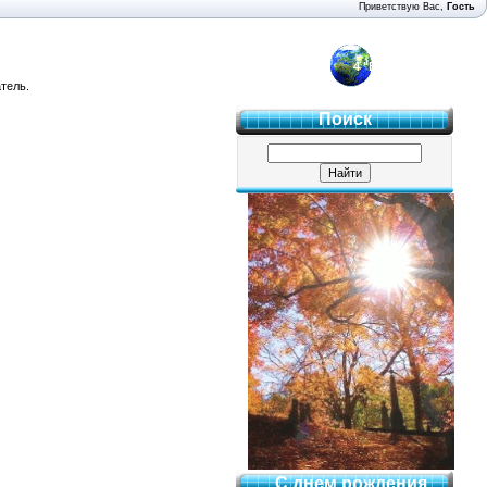
Приветствую Вас
,
Гость
4 "Б"
тель.
Поиск
С днем рождения