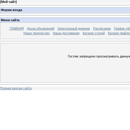
[
Мой сайт
]
Форма входа
Меню сайта
ГЛАВНАЯ
Доска объявлений
Электронный дневник
Расписание
График уб
Наше творчество
Наши достижения
Каталог статей
Каталог файло
Гостям запрещено просматривать данную 
Полная версия сайта