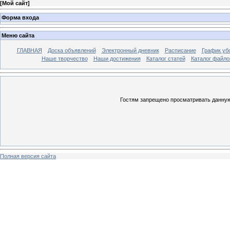
[
Мой сайт
]
Форма входа
Меню сайта
ГЛАВНАЯ
Доска объявлений
Электронный дневник
Расписание
График уб
Наше творчество
Наши достижения
Каталог статей
Каталог файло
Гостям запрещено просматривать данную 
Полная версия сайта