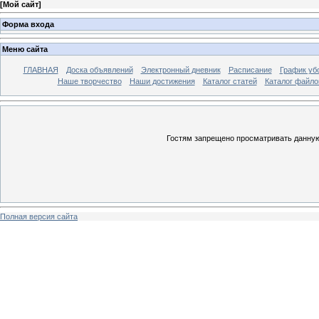
[
Мой сайт
]
Форма входа
Меню сайта
ГЛАВНАЯ
Доска объявлений
Электронный дневник
Расписание
График уб
Наше творчество
Наши достижения
Каталог статей
Каталог файло
Гостям запрещено просматривать данную 
Полная версия сайта