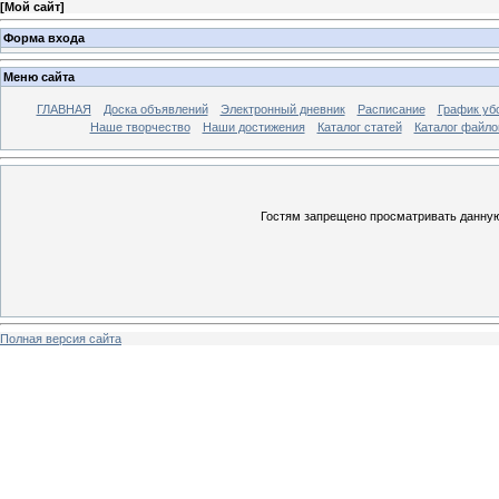
[
Мой сайт
]
Форма входа
Меню сайта
ГЛАВНАЯ
Доска объявлений
Электронный дневник
Расписание
График уб
Наше творчество
Наши достижения
Каталог статей
Каталог файло
Гостям запрещено просматривать данную 
Полная версия сайта