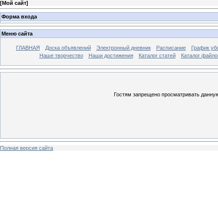
[
Мой сайт
]
Форма входа
Меню сайта
ГЛАВНАЯ
Доска объявлений
Электронный дневник
Расписание
График уб
Наше творчество
Наши достижения
Каталог статей
Каталог файло
Гостям запрещено просматривать данную 
Полная версия сайта