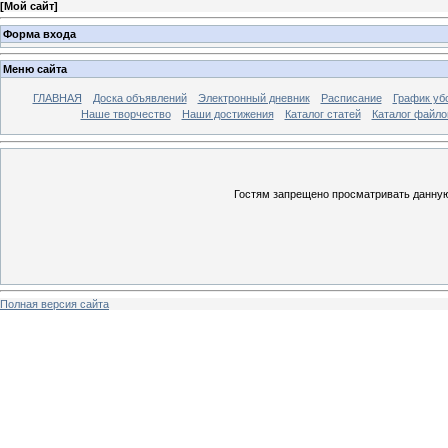
[
Мой сайт
]
Форма входа
Меню сайта
ГЛАВНАЯ
Доска объявлений
Электронный дневник
Расписание
График уб
Наше творчество
Наши достижения
Каталог статей
Каталог файло
Гостям запрещено просматривать данную 
Полная версия сайта