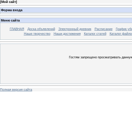
[
Мой сайт
]
Форма входа
Меню сайта
ГЛАВНАЯ
Доска объявлений
Электронный дневник
Расписание
График уб
Наше творчество
Наши достижения
Каталог статей
Каталог файло
Гостям запрещено просматривать данную 
Полная версия сайта