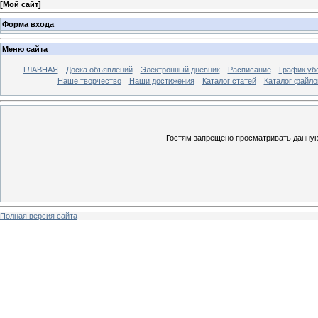
[
Мой сайт
]
Форма входа
Меню сайта
ГЛАВНАЯ
Доска объявлений
Электронный дневник
Расписание
График уб
Наше творчество
Наши достижения
Каталог статей
Каталог файло
Гостям запрещено просматривать данную 
Полная версия сайта