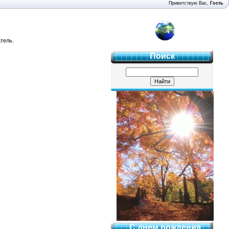
Приветствую Вас
,
Гость
4 "Б"
тель.
Поиск
С днем рождения