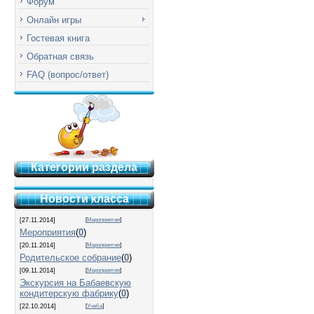
Форум
Онлайн игры
Гостевая книга
Обратная связь
FAQ (вопрос/ответ)
Категории раздела
Новости класса
[27.11.2014]
[
Мероприятия
]
Мероприятия
(
0
)
[20.11.2014]
[
Мероприятия
]
Родительское собрание
(
0
)
[09.11.2014]
[
Мероприятия
]
Экскурсия на Бабаевскую
кондитерскую фабрику
(
0
)
[22.10.2014]
[
Учеба
]