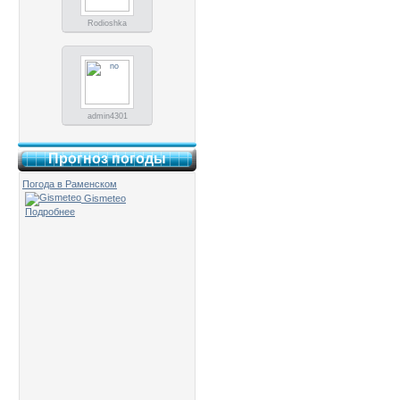
Rodioshka
admin4301
Прогноз погоды
Погода в Раменском
Gismeteo
Подробнее