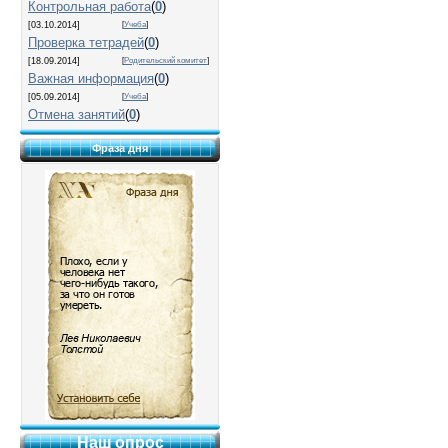
Контрольная работа
(
0
)
[03.10.2014]
[
Учеба
]
Проверка тетрадей
(
0
)
[18.09.2014]
[
Родительский комитет
]
Важная информация
(
0
)
[05.09.2014]
[
Учеба
]
Отмена занятий
(
0
)
Фраза дня
Наш опрос