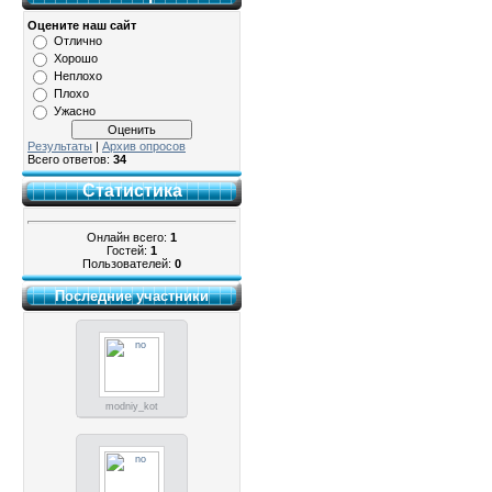
Оцените наш сайт
Отлично
Хорошо
Неплохо
Плохо
Ужасно
Результаты
|
Архив опросов
Всего ответов:
34
Статистика
Онлайн всего:
1
Гостей:
1
Пользователей:
0
Последние участники
modniy_kot