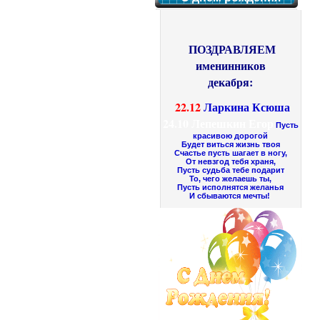
ПОЗДРАВЛЯЕМ
именинников
декабря:
22.12
Ларкина Ксюша
24.10
Лепешкин Егор
Пусть
красивою дорогой
Будет виться жизнь твоя
Счастье пусть шагает в ногу,
От невзгод тебя храня,
Пусть судьба тебе подарит
То, чего желаешь ты,
Пусть исполнятся желанья
И сбываются мечты!