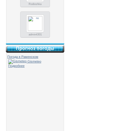
Rodioshka
admin4301
Прогноз погоды
Погода в Раменском
Gismeteo
Подробнее