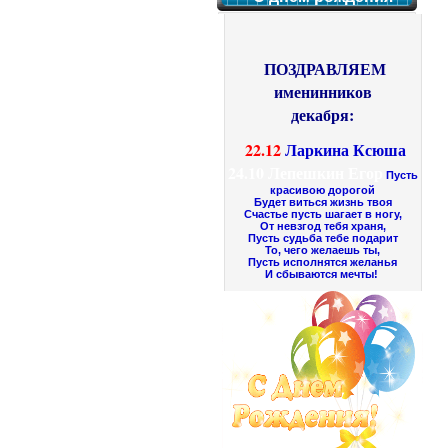
ПОЗДРАВЛЯЕМ
именинников
декабря:
22.12
Ларкина Ксюша
24.10
Лепешкин Егор
Пусть
красивою дорогой
Будет виться жизнь твоя
Счастье пусть шагает в ногу,
От невзгод тебя храня,
Пусть судьба тебе подарит
То, чего желаешь ты,
Пусть исполнятся желанья
И сбываются мечты!