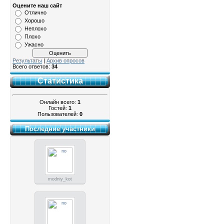
Оцените наш сайт
Отлично
Хорошо
Неплохо
Плохо
Ужасно
Результаты
|
Архив опросов
Всего ответов:
34
Статистика
Онлайн всего:
1
Гостей:
1
Пользователей:
0
Последние участники
modniy_kot