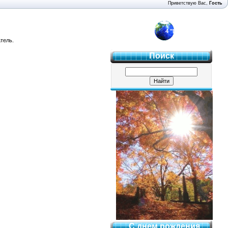
Приветствую Вас
,
Гость
4 "Б"
тель.
Поиск
С днем рождения