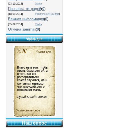
[03.10.2014]
[
Учеба
]
Проверка тетрадей
(
0
)
[18.09.2014]
[
Родительский комитет
]
Важная информация
(
0
)
[05.09.2014]
[
Учеба
]
Отмена занятий
(
0
)
Фраза дня
Наш опрос