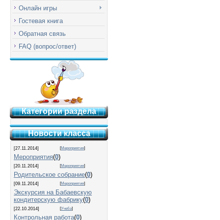
Онлайн игры
Гостевая книга
Обратная связь
FAQ (вопрос/ответ)
Категории раздела
Новости класса
[27.11.2014]
[
Мероприятия
]
Мероприятия
(
0
)
[20.11.2014]
[
Мероприятия
]
Родительское собрание
(
0
)
[09.11.2014]
[
Мероприятия
]
Экскурсия на Бабаевскую
кондитерскую фабрику
(
0
)
[22.10.2014]
[
Учеба
]
Контрольная работа
(
0
)