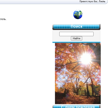
Приветствую Вас
,
Гость
4 "Б"
тель.
Поиск
С днем рождения