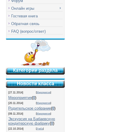
Форум
Онлайн игры
Гостевая книга
Обратная связь
FAQ (вопрос/ответ)
Категории раздела
Новости класса
[27.11.2014]
[
Мероприятия
]
Мероприятия
(
0
)
[20.11.2014]
[
Мероприятия
]
Родительское собрание
(
0
)
[09.11.2014]
[
Мероприятия
]
Экскурсия на Бабаевскую
кондитерскую фабрику
(
0
)
[22.10.2014]
[
Учеба
]