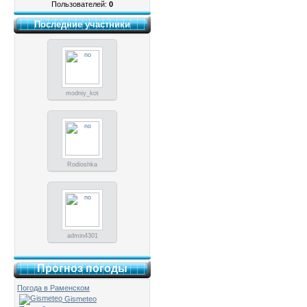
Пользователей:
0
Последние участники
modniy_kot
Rodioshka
admin4301
Прогноз погоды
Погода в Раменском
Gismeteo