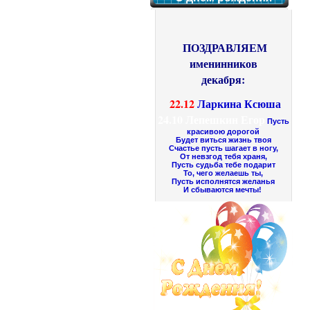
ПОЗДРАВЛЯЕМ
именинников
декабря:
22.12
Ларкина Ксюша
24.10
Лепешкин Егор
Пусть
красивою дорогой
Будет виться жизнь твоя
Счастье пусть шагает в ногу,
От невзгод тебя храня,
Пусть судьба тебе подарит
То, чего желаешь ты,
Пусть исполнятся желанья
И сбываются мечты!