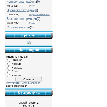
Контрольная работа
(
0
)
[03.10.2014]
[
Учеба
]
Проверка тетрадей
(
0
)
[18.09.2014]
[
Родительский комитет
]
Важная информация
(
0
)
[05.09.2014]
[
Учеба
]
Отмена занятий
(
0
)
Фраза дня
Наш опрос
Оцените наш сайт
Отлично
Хорошо
Неплохо
Плохо
Ужасно
Результаты
|
Архив опросов
Всего ответов:
34
Статистика
Онлайн всего:
1
Гостей:
1