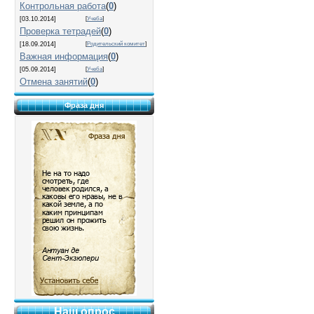
Контрольная работа
(
0
)
[03.10.2014]
[
Учеба
]
Проверка тетрадей
(
0
)
[18.09.2014]
[
Родительский комитет
]
Важная информация
(
0
)
[05.09.2014]
[
Учеба
]
Отмена занятий
(
0
)
Фраза дня
Наш опрос