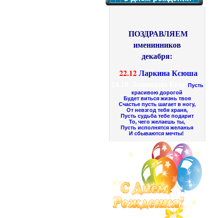
ПОЗДРАВЛЯЕМ
именинников
декабря:
22.12
Ларкина Ксюша
24.10
Лепешкин Егор
Пусть
красивою дорогой
Будет виться жизнь твоя
Счастье пусть шагает в ногу,
От невзгод тебя храня,
Пусть судьба тебе подарит
То, чего желаешь ты,
Пусть исполнятся желанья
И сбываются мечты!