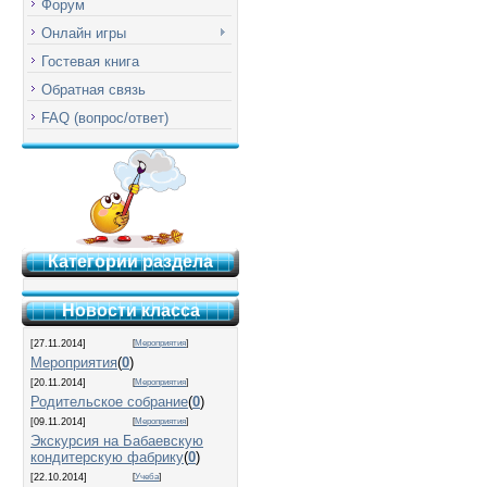
Форум
Онлайн игры
Гостевая книга
Обратная связь
FAQ (вопрос/ответ)
Категории раздела
Новости класса
[27.11.2014]
[
Мероприятия
]
Мероприятия
(
0
)
[20.11.2014]
[
Мероприятия
]
Родительское собрание
(
0
)
[09.11.2014]
[
Мероприятия
]
Экскурсия на Бабаевскую
кондитерскую фабрику
(
0
)
[22.10.2014]
[
Учеба
]