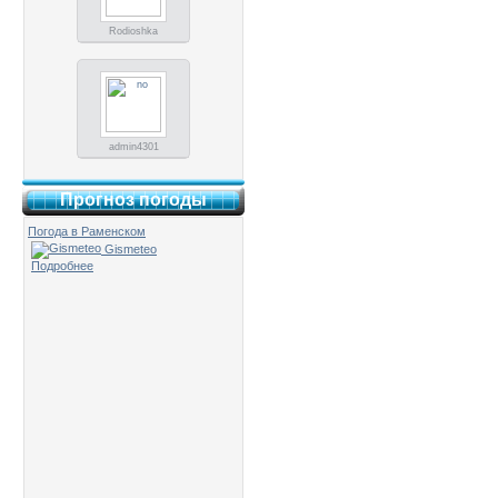
Rodioshka
admin4301
Прогноз погоды
Погода в Раменском
Gismeteo
Подробнее