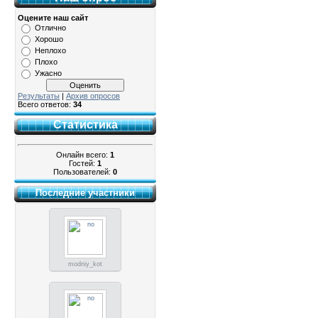
Оцените наш сайт
Отлично
Хорошо
Неплохо
Плохо
Ужасно
Результаты
|
Архив опросов
Всего ответов:
34
Статистика
Онлайн всего:
1
Гостей:
1
Пользователей:
0
Последние участники
modniy_kot