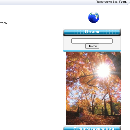
Приветствую Вас
,
Гость
4 "Б"
тель.
Поиск
С днем рождения