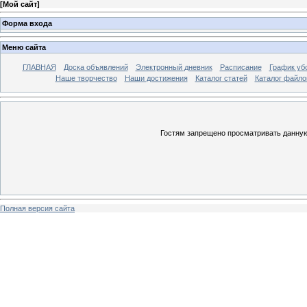
[
Мой сайт
]
Форма входа
Меню сайта
ГЛАВНАЯ
Доска объявлений
Электронный дневник
Расписание
График уб
Наше творчество
Наши достижения
Каталог статей
Каталог файло
Гостям запрещено просматривать данную 
Полная версия сайта