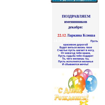
ПОЗДРАВЛЯЕМ
именинников
декабря:
22.12
Ларкина Ксюша
24.10
Лепешкин Егор
Пусть
красивою дорогой
Будет виться жизнь твоя
Счастье пусть шагает в ногу,
От невзгод тебя храня,
Пусть судьба тебе подарит
То, чего желаешь ты,
Пусть исполнятся желанья
И сбываются мечты!