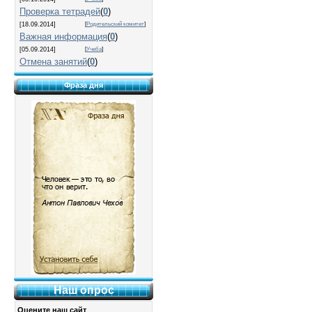
Проверка тетрадей
(
0
)
[18.09.2014]
[
Родительский комитет
]
Важная информация
(
0
)
[05.09.2014]
[
Учеба
]
Отмена занятий
(
0
)
Фраза дня
Наш опрос
Оцените наш сайт