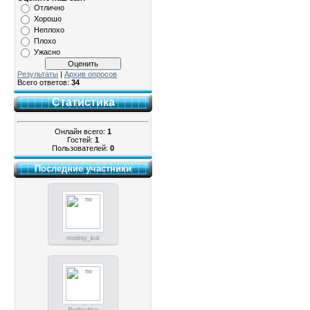
Отлично
Хорошо
Неплохо
Плохо
Ужасно
Результаты
|
Архив опросов
Всего ответов:
34
Статистика
Онлайн всего:
1
Гостей:
1
Пользователей:
0
Последние участники
modniy_kot