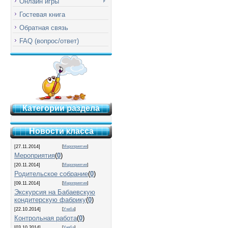
Онлайн игры
Гостевая книга
Обратная связь
FAQ (вопрос/ответ)
Категории раздела
Новости класса
[27.11.2014]
[
Мероприятия
]
Мероприятия
(
0
)
[20.11.2014]
[
Мероприятия
]
Родительское собрание
(
0
)
[09.11.2014]
[
Мероприятия
]
Экскурсия на Бабаевскую
кондитерскую фабрику
(
0
)
[22.10.2014]
[
Учеба
]
Контрольная работа
(
0
)
[03.10.2014]
[
Учеба
]