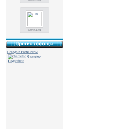
Rodioshka
admin4301
Прогноз погоды
Погода в Раменском
Gismeteo
Подробнее