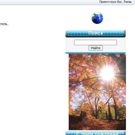
Приветствую Вас
,
Гость
4 "Б"
тель.
Поиск
С днем рождения