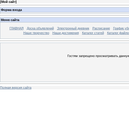
[
Мой сайт
]
Форма входа
Меню сайта
ГЛАВНАЯ
Доска объявлений
Электронный дневник
Расписание
График уб
Наше творчество
Наши достижения
Каталог статей
Каталог файло
Гостям запрещено просматривать данную 
Полная версия сайта