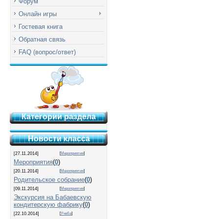
Форум
Онлайн игры
Гостевая книга
Обратная связь
FAQ (вопрос/ответ)
Категории раздела
Новости класса
[27.11.2014]
[
Мероприятия
]
Мероприятия
(
0
)
[20.11.2014]
[
Мероприятия
]
Родительское собрание
(
0
)
[09.11.2014]
[
Мероприятия
]
Экскурсия на Бабаевскую
кондитерскую фабрику
(
0
)
[22.10.2014]
[
Учеба
]