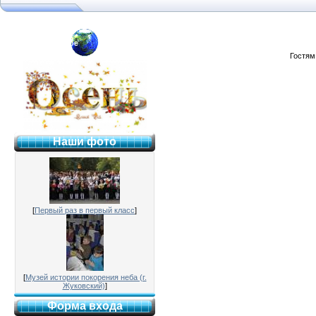
я №2 г. Раменское
Гостям
Наши фото
[
Первый раз в первый класс
]
[
Музей истории покорения неба (г.
Жуковский)
]
Форма входа