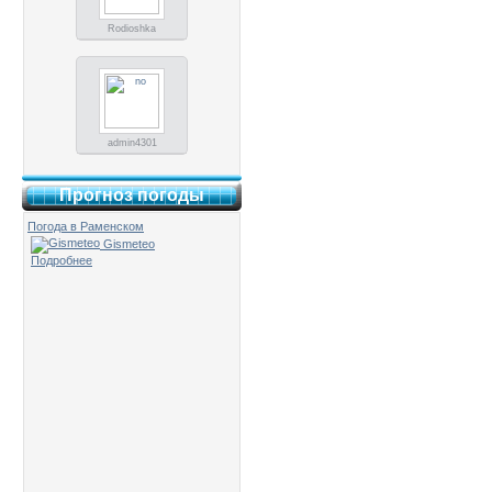
Rodioshka
admin4301
Прогноз погоды
Погода в Раменском
Gismeteo
Подробнее