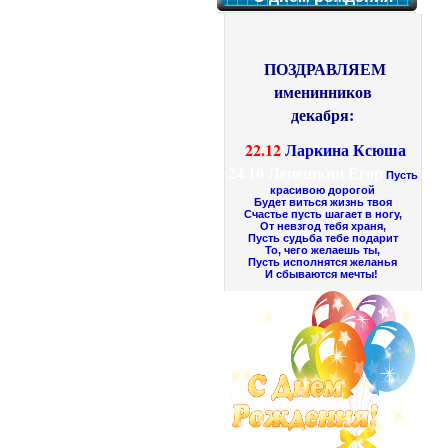
ПОЗДРАВЛЯЕМ
именинников
декабря:
22.12
Ларкина Ксюша
24.10
Лепешкин Егор
Пусть
красивою дорогой
Будет виться жизнь твоя
Счастье пусть шагает в ногу,
От невзгод тебя храня,
Пусть судьба тебе подарит
То, чего желаешь ты,
Пусть исполнятся желанья
И сбываются мечты!