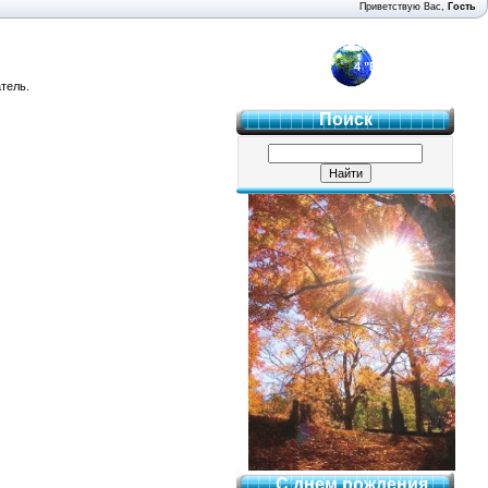
Приветствую Вас
,
Гость
4 "Б"
тель.
Поиск
С днем рождения