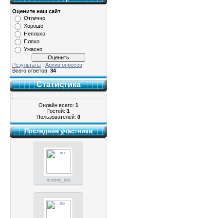
Оцените наш сайт
Отлично
Хорошо
Неплохо
Плохо
Ужасно
Результаты
|
Архив опросов
Всего ответов:
34
Статистика
Онлайн всего:
1
Гостей:
1
Пользователей:
0
Последние участники
modniy_kot