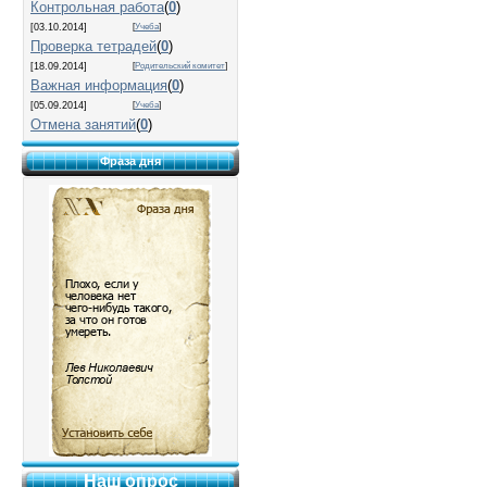
Контрольная работа
(
0
)
[03.10.2014]
[
Учеба
]
Проверка тетрадей
(
0
)
[18.09.2014]
[
Родительский комитет
]
Важная информация
(
0
)
[05.09.2014]
[
Учеба
]
Отмена занятий
(
0
)
Фраза дня
Наш опрос