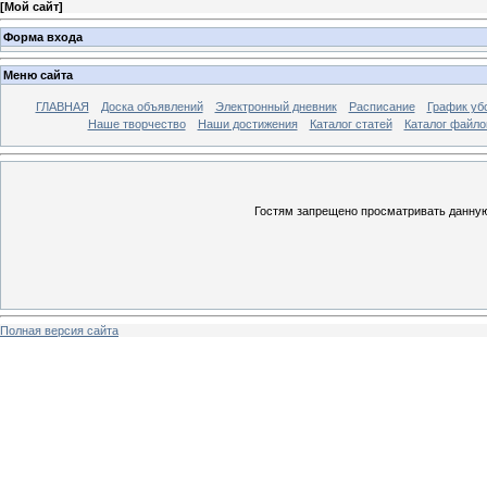
[
Мой сайт
]
Форма входа
Меню сайта
ГЛАВНАЯ
Доска объявлений
Электронный дневник
Расписание
График уб
Наше творчество
Наши достижения
Каталог статей
Каталог файло
Гостям запрещено просматривать данную 
Полная версия сайта