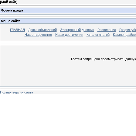
[
Мой сайт
]
Форма входа
Меню сайта
ГЛАВНАЯ
Доска объявлений
Электронный дневник
Расписание
График уб
Наше творчество
Наши достижения
Каталог статей
Каталог файло
Гостям запрещено просматривать данную 
Полная версия сайта