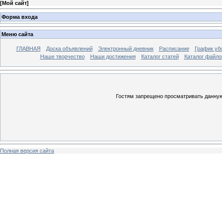
[
Мой сайт
]
Форма входа
Меню сайта
ГЛАВНАЯ
Доска объявлений
Электронный дневник
Расписание
График уб
Наше творчество
Наши достижения
Каталог статей
Каталог файло
Гостям запрещено просматривать данную 
Полная версия сайта