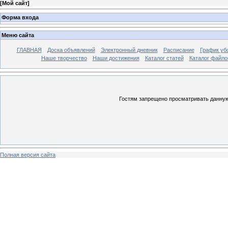
[
Мой сайт
]
Форма входа
Меню сайта
ГЛАВНАЯ
Доска объявлений
Электронный дневник
Расписание
График уб
Наше творчество
Наши достижения
Каталог статей
Каталог файло
Гостям запрещено просматривать данную 
Полная версия сайта