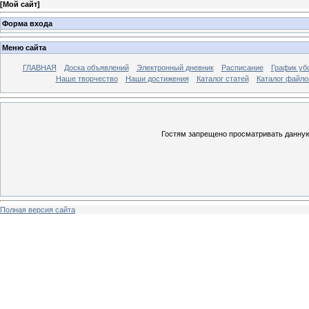
[
Мой сайт
]
Форма входа
Меню сайта
ГЛАВНАЯ
Доска объявлений
Электронный дневник
Расписание
График уб
Наше творчество
Наши достижения
Каталог статей
Каталог файло
Гостям запрещено просматривать данную 
Полная версия сайта