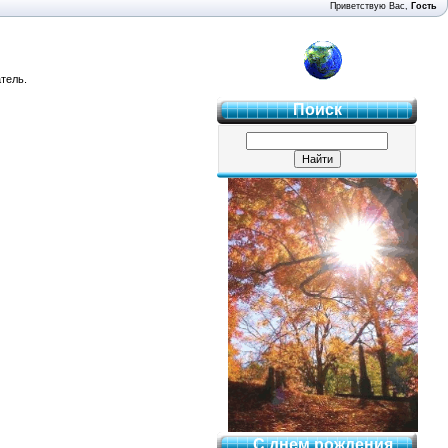
Приветствую Вас
,
Гость
4 "Б"
тель.
Поиск
С днем рождения