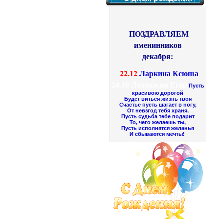
ПОЗДРАВЛЯЕМ
именинников
декабря:
22.12
Ларкина Ксюша
24.10
Лепешкин Егор
Пусть
красивою дорогой
Будет виться жизнь твоя
Счастье пусть шагает в ногу,
От невзгод тебя храня,
Пусть судьба тебе подарит
То, чего желаешь ты,
Пусть исполнятся желанья
И сбываются мечты!