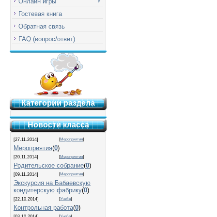
Онлайн игры
Гостевая книга
Обратная связь
FAQ (вопрос/ответ)
Категории раздела
Новости класса
[27.11.2014]
[
Мероприятия
]
Мероприятия
(
0
)
[20.11.2014]
[
Мероприятия
]
Родительское собрание
(
0
)
[09.11.2014]
[
Мероприятия
]
Экскурсия на Бабаевскую
кондитерскую фабрику
(
0
)
[22.10.2014]
[
Учеба
]
Контрольная работа
(
0
)
[03.10.2014]
[
Учеба
]