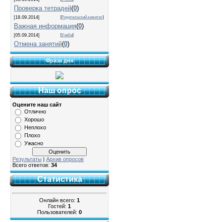
Проверка тетрадей
(
0
)
[18.09.2014]
[
Родительский комитет
]
Важная информация
(
0
)
[05.09.2014]
[
Учеба
]
Отмена занятий
(
0
)
Фраза дня
Наш опрос
Оцените наш сайт
Отлично
Хорошо
Неплохо
Плохо
Ужасно
Результаты
|
Архив опросов
Всего ответов:
34
Статистика
Онлайн всего:
1
Гостей:
1
Пользователей:
0