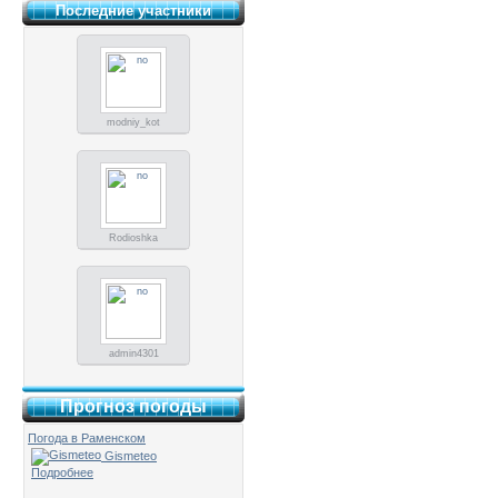
Последние участники
modniy_kot
Rodioshka
admin4301
Прогноз погоды
Погода в Раменском
Gismeteo
Подробнее