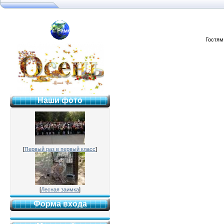
Гимназия №2 г. Раменское
Гостям
Наши фото
[
Первый раз в первый класс
]
[
Лесная заимка
]
Форма входа