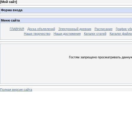
[
Мой сайт
]
Форма входа
Меню сайта
ГЛАВНАЯ
Доска объявлений
Электронный дневник
Расписание
График уб
Наше творчество
Наши достижения
Каталог статей
Каталог файло
Гостям запрещено просматривать данную 
Полная версия сайта