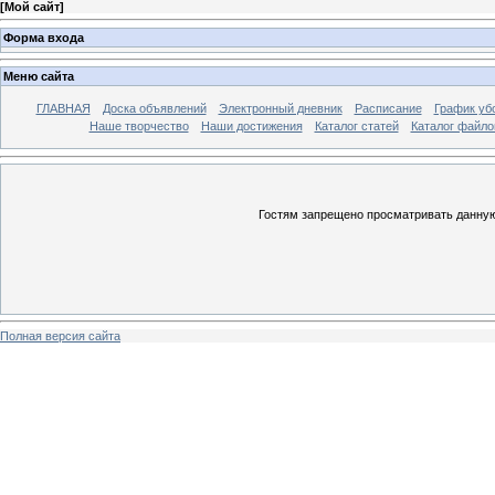
[
Мой сайт
]
Форма входа
Меню сайта
ГЛАВНАЯ
Доска объявлений
Электронный дневник
Расписание
График уб
Наше творчество
Наши достижения
Каталог статей
Каталог файло
Гостям запрещено просматривать данную 
Полная версия сайта