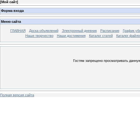
[
Мой сайт
]
Форма входа
Меню сайта
ГЛАВНАЯ
Доска объявлений
Электронный дневник
Расписание
График уб
Наше творчество
Наши достижения
Каталог статей
Каталог файло
Гостям запрещено просматривать данную 
Полная версия сайта